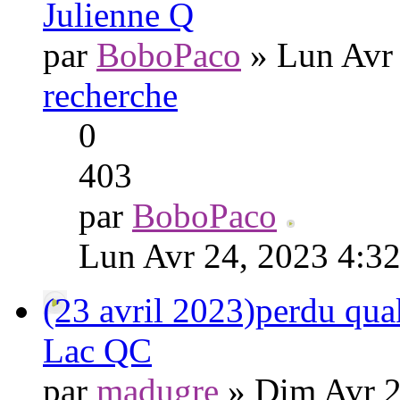
Julienne Q
par
BoboPaco
» Lun Avr 
recherche
0
403
par
BoboPaco
Lun Avr 24, 2023 4:3
(23 avril 2023)perdu qua
Lac QC
par
madugre
» Dim Avr 2