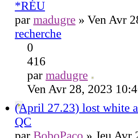
*RÉU
par
madugre
» Ven Avr 2
recherche
0
416
par
madugre
Ven Avr 28, 2023 10:
(April 27.23) lost white 
QC
par
BoboPaco
» Jeu Avr 