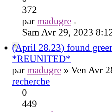
372
par
madugre
Sam Avr 29, 2023 8:1
(April 28.23) found gre
*REUNITED*
par
madugre
» Ven Avr 2
recherche
0
449