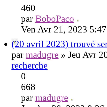
460
par
BoboPaco
Ven Avr 21, 2023 5:4
(20 avril 2023) trouvé s
par
madugre
» Jeu Avr 2
recherche
0
668
par
madugre