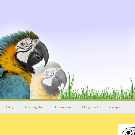
FAQ
M’enregistrer
Connexion
Magazine Forum Perroquet
F