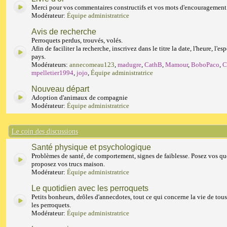
Merci pour vos commentaires constructifs et vos mots d'encouragement
Modérateur:
Équipe administratrice
Avis de recherche
Perroquets perdus, trouvés, volés.
Afin de faciliter la recherche, inscrivez dans le titre la date, l'heure, l'esp
pays.
Modérateurs:
annecomeau123
,
madugre
,
CathB
,
Mamour
,
BoboPaco
,
C
mpelletier1994
,
jojo
,
Équipe administratrice
Nouveau départ
Adoption d'animaux de compagnie
Modérateur:
Équipe administratrice
Le coin des discussions
Santé physique et psychologique
Problèmes de santé, de comportement, signes de faiblesse. Posez vos qu
proposez vos trucs maison.
Modérateur:
Équipe administratrice
Le quotidien avec les perroquets
Petits bonheurs, drôles d'annecdotes, tout ce qui concerne la vie de tous
les perroquets.
Modérateur:
Équipe administratrice